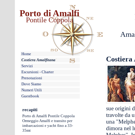
Porto di Amalfi
Pontile Coppola
Amal
Home
Costiera
Costiera Amalfitana
Servizi
Escursioni - Charter
Prenotazioni
Dove Siamo
Numeri Utili
Guestbook
sue origini 
recapiti
travolte da 
Porto di Amalfi Pontile Coppola
Ormeggio Amalfi e transito per
una "Melphes"
imbarcazioni e yacht fino a 33-
dimora nel l
35mt
Melphes". Inf