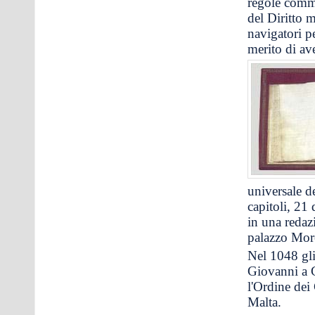
regole comme
del Diritto m
navigatori p
merito di ave
universale d
capitoli, 21
in una redaz
palazzo More
Nel 1048 gli
Giovanni a G
l'Ordine dei 
Malta.