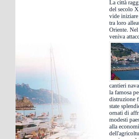
La città rag
del secolo X
vide iniziar
tra loro alle
Oriente. Nel
veniva attac
cantieri nav
la famosa pe
distruzione f
state splendi
ornati di af
modesti paes
alla economia
dell'agricolt