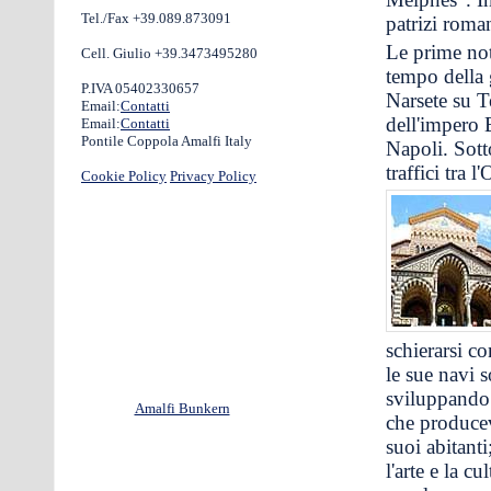
Tel./Fax +39.089.873091
patrizi roma
Le prime not
Cell. Giulio +39.3473495280
tempo della g
P.IVA 05402330657
Narsete su T
Email:
Contatti
dell'impero 
Email:
Contatti
Pontile Coppola Amalfi Italy
Napoli. Sott
traffici tra l
Cookie Policy
Privacy Policy
schierarsi c
le sue navi s
sviluppand
Amalfi Bunkern
che producev
suoi abitant
l'arte e la c