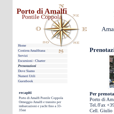
Porto di Amalfi
Pontile Coppola
Amal
Home
Prenotaz
Costiera Amalfitana
Servizi
Escursioni - Charter
Prenotazioni
Dove Siamo
Numeri Utili
Guestbook
recapiti
Per prenota
Porto di Amalfi Pontile Coppola
Porto di Am
Ormeggio Amalfi e transito per
Tel./Fax +3
imbarcazioni e yacht fino a 33-
Cell. Giuli
35mt